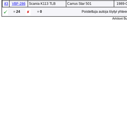
#3
VBF-286
Scania K113 TLB
Carrus Star 501
1989-
=
24
=
0
Poistettuja autoja löytyi yhte
Arktiset B