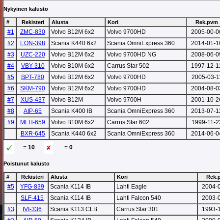
Nykyinen kalusto
#
Rekisteri
Alusta
Kori
Rek.pvm
#1
ZMC-830
Volvo B12M 6x2
Volvo 9700HD
2005-00-0
#2
EON-398
Scania K440 6x2
Scania OmniExpress 360
2014-01-1
#3
UZC-220
Volvo B12M 6x2
Volvo 9700HD NG
2008-06-0
#4
VBY-310
Volvo B10M 6x2
Carrus Star 502
1997-12-1
#5
BPT-780
Volvo B12M 6x2
Volvo 9700HD
2005-03-1
#6
SKM-790
Volvo B12M 6x2
Volvo 9700HD
2004-08-0
#7
XUS-437
Volvo B12M
Volvo 9700H
2001-10-2
#8
AIP-65
Scania K400 IB
Scania OmniExpress 360
2013-07-1
#9
MLH-659
Volvo B10M 6x2
Carrus Star 602
1999-11-2
BXR-645
Scania K440 6x2
Scania OmniExpress 360
2014-06-0
=
10
=
0
Poistunut kalusto
#
Rekisteri
Alusta
Kori
Rek.
#5
YFG-839
Scania K114 IB
Lahti Eagle
2004-
SLF-415
Scania K114 IB
Lahti Falcon 540
2003-
#3
IVI-336
Scania K113 CLB
Carrus Star 301
1993-