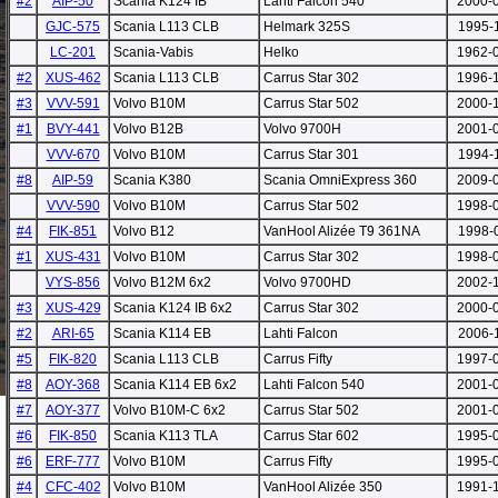
#2
AIP-50
Scania K124 IB
Lahti Falcon 540
2000-
GJC-575
Scania L113 CLB
Helmark 325S
1995-
LC-201
Scania-Vabis
Helko
1962-
#2
XUS-462
Scania L113 CLB
Carrus Star 302
1996-
#3
VVV-591
Volvo B10M
Carrus Star 502
2000-
#1
BVY-441
Volvo B12B
Volvo 9700H
2001-
VVV-670
Volvo B10M
Carrus Star 301
1994-
#8
AIP-59
Scania K380
Scania OmniExpress 360
2009-
VVV-590
Volvo B10M
Carrus Star 502
1998-
#4
FIK-851
Volvo B12
VanHool Alizée T9 361NA
1998-
#1
XUS-431
Volvo B10M
Carrus Star 302
1998-
VYS-856
Volvo B12M 6x2
Volvo 9700HD
2002-
#3
XUS-429
Scania K124 IB 6x2
Carrus Star 302
2000-
#2
ARI-65
Scania K114 EB
Lahti Falcon
2006-
#5
FIK-820
Scania L113 CLB
Carrus Fifty
1997-
#8
AOY-368
Scania K114 EB 6x2
Lahti Falcon 540
2001-
#7
AOY-377
Volvo B10M-C 6x2
Carrus Star 502
2001-
#6
FIK-850
Scania K113 TLA
Carrus Star 602
1995-
#6
ERF-777
Volvo B10M
Carrus Fifty
1995-
#4
CFC-402
Volvo B10M
VanHool Alizée 350
1991-