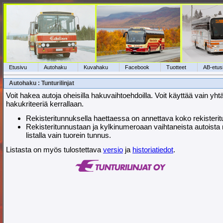
Etusivu
Autohaku
Kuvahaku
Facebook
Tuotteet
AB-etus
Autohaku : Tunturilinjat
Voit hakea autoja oheisilla hakuvaihtoehdoilla. Voit käyttää vain yht
hakukriteeriä kerrallaan.
Rekisteritunnuksella haettaessa on annettava koko rekisteri
Rekisteritunnustaan ja kylkinumeroaan vaihtaneista autoista
listalla vain tuorein tunnus.
Listasta on myös tulostettava
versio
ja
historiatiedot
.