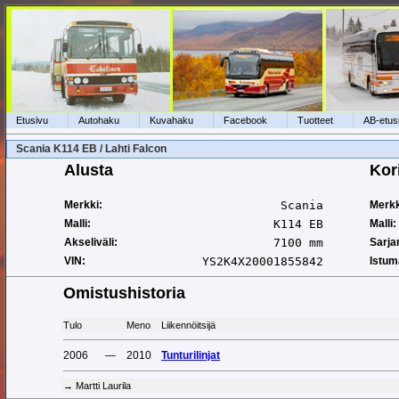
Etusivu
Autohaku
Kuvahaku
Facebook
Tuotteet
AB-etus
Scania K114 EB / Lahti Falcon
Alusta
Kor
Merkki:
Scania
Merkk
Malli:
K114 EB
Malli:
Akseliväli:
7100 mm
Sarja
VIN:
YS2K4X20001855842
Istum
Omistushistoria
Tulo
Meno
Liikennöitsijä
2006
—
2010
Tunturilinjat
→ Martti Laurila