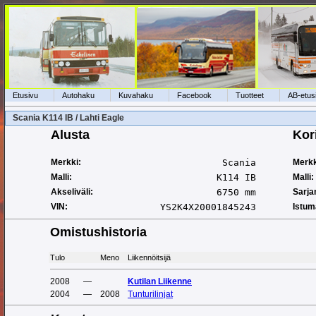
Etusivu
Autohaku
Kuvahaku
Facebook
Tuotteet
AB-etus
Scania K114 IB / Lahti Eagle
Alusta
Kor
Merkki:
Scania
Merkk
Malli:
K114 IB
Malli:
Akseliväli:
6750 mm
Sarja
VIN:
YS2K4X20001845243
Istum
Omistushistoria
Tulo
Meno
Liikennöitsijä
2008
—
Kutilan Liikenne
2004
—
2008
Tunturilinjat