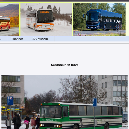
k
Tuotteet
AB-etusivu
Satunnainen kuva