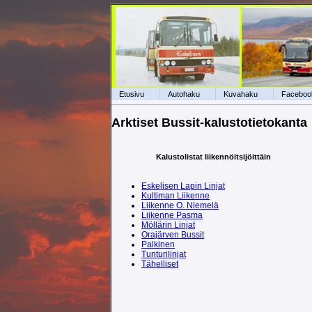
Etusivu
Autohaku
Kuvahaku
Faceboo
Arktiset Bussit-kalustotietokanta
Kalustolistat liikennöitsijöittäin
Eskelisen Lapin Linjat
Kultiman Liikenne
Liikenne O. Niemelä
Liikenne Pasma
Möllärin Linjat
Orajärven Bussit
Palkinen
Tunturilinjat
Tähelliset