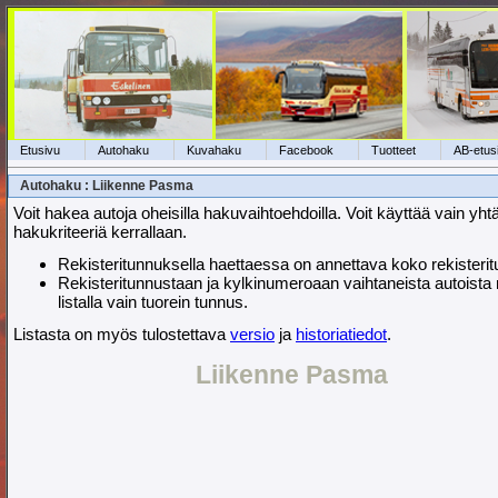
Etusivu
Autohaku
Kuvahaku
Facebook
Tuotteet
AB-etus
Autohaku : Liikenne Pasma
Voit hakea autoja oheisilla hakuvaihtoehdoilla. Voit käyttää vain yht
hakukriteeriä kerrallaan.
Rekisteritunnuksella haettaessa on annettava koko rekisteri
Rekisteritunnustaan ja kylkinumeroaan vaihtaneista autoista
listalla vain tuorein tunnus.
Listasta on myös tulostettava
versio
ja
historiatiedot
.
Liikenne Pasma