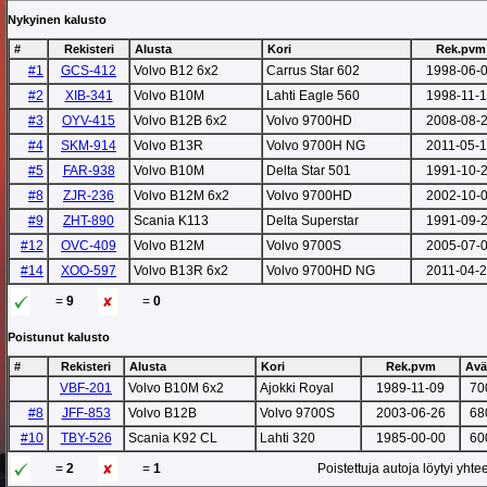
Nykyinen kalusto
#
Rekisteri
Alusta
Kori
Rek.pvm
#1
GCS-412
Volvo B12 6x2
Carrus Star 602
1998-06-
#2
XIB-341
Volvo B10M
Lahti Eagle 560
1998-11-
#3
OYV-415
Volvo B12B 6x2
Volvo 9700HD
2008-08-
#4
SKM-914
Volvo B13R
Volvo 9700H NG
2011-05-
#5
FAR-938
Volvo B10M
Delta Star 501
1991-10-
#8
ZJR-236
Volvo B12M 6x2
Volvo 9700HD
2002-10-
#9
ZHT-890
Scania K113
Delta Superstar
1991-09-
#12
OVC-409
Volvo B12M
Volvo 9700S
2005-07-
#14
XOO-597
Volvo B13R 6x2
Volvo 9700HD NG
2011-04-
=
9
=
0
Poistunut kalusto
#
Rekisteri
Alusta
Kori
Rek.pvm
Avä
VBF-201
Volvo B10M 6x2
Ajokki Royal
1989-11-09
70
#8
JFF-853
Volvo B12B
Volvo 9700S
2003-06-26
68
#10
TBY-526
Scania K92 CL
Lahti 320
1985-00-00
60
=
2
=
1
Poistettuja autoja löytyi yht