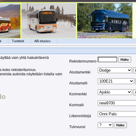
k
Tuotteet
AB-etusivu
käyttää vain yhtä hakukriteeriä
Rekisterinumero
 koko rekisteritunnus.
Alustamerkki
eista autoista näytetään listalla vain
Alustamalli
Korimerkki
lo
Korimalli
Liikennöitsijä
Tulovuosi