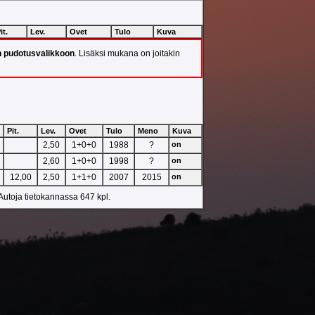
it.
Lev.
Ovet
Tulo
Kuva
n pudotusvalikkoon
. Lisäksi mukana on joitakin
Pit.
Lev.
Ovet
Tulo
Meno
Kuva
2,50
1+0+0
1988
?
on
2,60
1+0+0
1998
?
on
12,00
2,50
1+1+0
2007
2015
on
 Autoja tietokannassa 647 kpl.