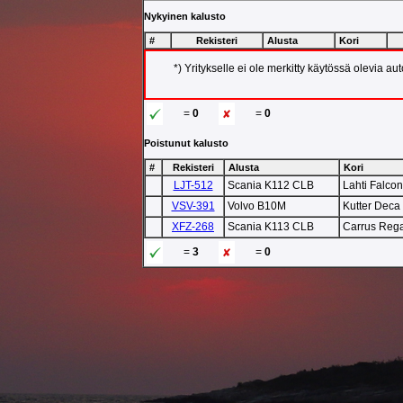
Nykyinen kalusto
#
Rekisteri
Alusta
Kori
*) Yritykselle ei ole merkitty käytössä olevia au
=
0
=
0
Poistunut kalusto
#
Rekisteri
Alusta
Kori
LJT-512
Scania K112 CLB
Lahti Falco
VSV-391
Volvo B10M
Kutter Deca
XFZ-268
Scania K113 CLB
Carrus Rega
=
3
=
0