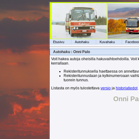
Etusivu
Autohaku
Kuvahaku
Faceboo
Autohaku : Onni Palo
Voit hakea autoja oheisilla hakuvaihtoehdoilla. Voit 
kerrallaan.
Rekisteritunnuksella haettaessa on annettava
Rekisteritunnustaan ja kylkinumeroaan vaihtan
tuorein tunnus.
Listasta on myös tulostettava
versio
ja
historiatiedot
.
Onni Pa