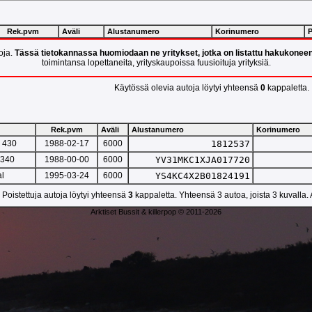
Rek.pvm
Aväli
Alustanumero
Korinumero
P
toja.
Tässä tietokannassa huomiodaan ne yritykset, jotka on listattu hakukonee
toimintansa lopettaneita, yrityskaupoissa fuusioituja yrityksiä.
Käytössä olevia autoja löytyi yhteensä
0
kappaletta.
Rek.pvm
Aväli
Alustanumero
Korinumero
n 430
1988-02-17
6000
1812537
 340
1988-00-00
6000
YV31MKC1XJA017720
l
1995-03-24
6000
YS4KC4X2B01824191
Poistettuja autoja löytyi yhteensä
3
kappaletta. Yhteensä 3 autoa, joista 3 kuvalla.
Arktiset Bussit & killerpop © 2011-2026