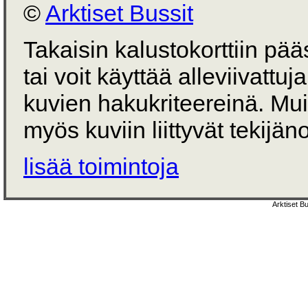
©
Arktiset Bussit
Takaisin kalustokorttiin pä
tai voit käyttää alleviivattuj
kuvien hakukriteereinä. Mu
myös kuviin liittyvät tekijän
lisää toimintoja
Arktiset B