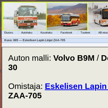
Etusivu
Autohaku
Kuvahaku
Facebook
Tuotteet
AB-etus
Kuva: 885 — Eskelisen Lapin Linjat ZAA-705
Auton malli:
Volvo B9M
/
D
30
Omistaja:
Eskelisen Lapin 
ZAA-705