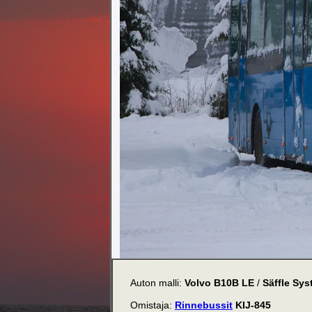
Auton malli:
Volvo B10B LE
/
Säffle Sy
Omistaja:
Rinnebussit
KIJ-845