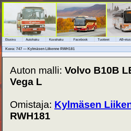
Etusivu
Autohaku
Kuvahaku
Facebook
Tuotteet
AB-etus
Kuva: 747 — Kylmäsen Liikenne RWH181
Auton malli:
Volvo B10B L
Vega L
Omistaja:
Kylmäsen Liike
RWH181