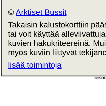
©
Arktiset Bussit
Takaisin kalustokorttiin pä
tai voit käyttää alleviivattuj
kuvien hakukriteereinä. Mu
myös kuviin liittyvät tekijän
lisää toimintoja
Arktiset B