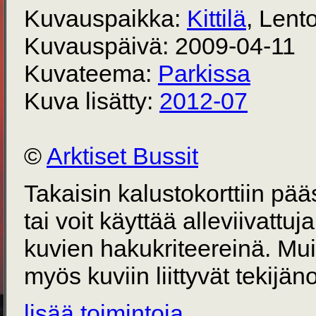
Kuvauspaikka:
Kittilä
, Len
Kuvauspäivä: 2009-04-11
Kuvateema:
Parkissa
Kuva lisätty:
2012-07
©
Arktiset Bussit
Takaisin kalustokorttiin pä
tai voit käyttää alleviivattuj
kuvien hakukriteereinä. Mu
myös kuviin liittyvät tekijän
lisää toimintoja