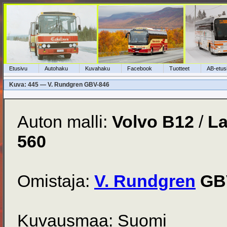
Etusivu
Autohaku
Kuvahaku
Facebook
Tuotteet
AB-etus
Kuva: 445 — V. Rundgren GBV-846
Auton malli:
Volvo B12
/
La
560
Omistaja:
V. Rundgren
GB
Kuvausmaa: Suomi