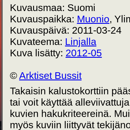
Kuvausmaa: Suomi
Kuvauspaikka:
Muonio
, Yl
Kuvauspäivä: 2011-03-24
Kuvateema:
Linjalla
Kuva lisätty:
2012-05
©
Arktiset Bussit
Takaisin kalustokorttiin pä
tai voit käyttää alleviivattuj
kuvien hakukriteereinä. Mu
myös kuviin liittyvät tekijän