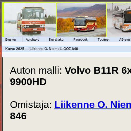
Etusivu
Autohaku
Kuvahaku
Facebook
Tuotteet
AB-etus
Kuva: 2625 — Liikenne O. Niemelä GOZ-846
Auton malli:
Volvo B11R 6
9900HD
Omistaja:
Liikenne O. Nie
846