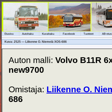
Etusivu
Autohaku
Kuvahaku
Facebook
Tuotteet
AB-etus
Kuva: 2525 — Liikenne O. Niemelä XOS-686
Auton malli:
Volvo B11R 6
new9700
Omistaja:
Liikenne O. Nie
686