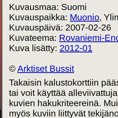
Kuvausmaa: Suomi
Kuvauspaikka:
Muonio
, Yl
Kuvauspäivä: 2007-02-26
Kuvateema:
Rovaniemi-Eno
Kuva lisätty:
2012-01
©
Arktiset Bussit
Takaisin kalustokorttiin pä
tai voit käyttää alleviivattuj
kuvien hakukriteereinä. Mu
myös kuviin liittyvät tekijän