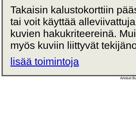
Takaisin kalustokorttiin pä
tai voit käyttää alleviivattuj
kuvien hakukriteereinä. Mu
myös kuviin liittyvät tekijän
lisää toimintoja
Arktiset B