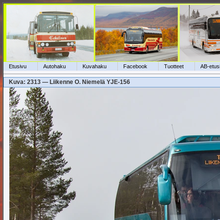
Etusivu
Autohaku
Kuvahaku
Facebook
Tuotteet
AB-etus
Kuva: 2313 — Liikenne O. Niemelä YJE-156