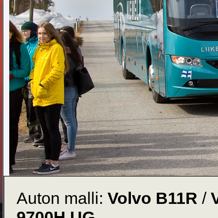
Auton malli:
Volvo B11R
/
9700H UG