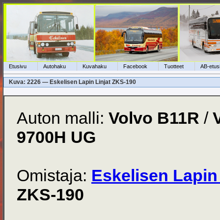
Etusivu
Autohaku
Kuvahaku
Facebook
Tuotteet
AB-etus
Kuva: 2226 — Eskelisen Lapin Linjat ZKS-190
Auton malli:
Volvo B11R
/
9700H UG
Omistaja:
Eskelisen Lapin 
ZKS-190