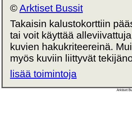
©
Arktiset Bussit
Takaisin kalustokorttiin pä
tai voit käyttää alleviivattuj
kuvien hakukriteereinä. Mu
myös kuviin liittyvät tekijän
lisää toimintoja
Arktiset B