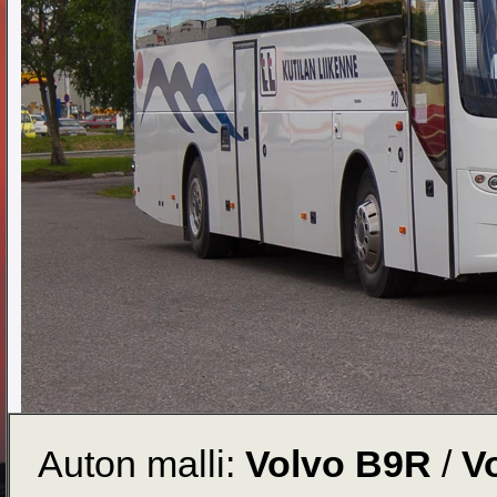
Auton malli:
Volvo B9R
/
V