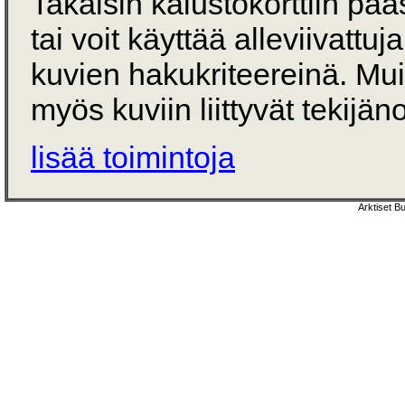
Takaisin kalustokorttiin pä
tai voit käyttää alleviivattuj
kuvien hakukriteereinä. Mu
myös kuviin liittyvät tekijän
lisää toimintoja
Arktiset B