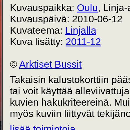
Kuvauspaikka:
Oulu
, Linj
Kuvauspäivä: 2010-06-12
Kuvateema:
Linjalla
Kuva lisätty:
2011-12
©
Arktiset Bussit
Takaisin kalustokorttiin pä
tai voit käyttää alleviivattuj
kuvien hakukriteereinä. Mu
myös kuviin liittyvät tekijän
lisää toimintoja