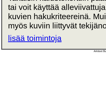
tai voit käyttää alleviivattuj
kuvien hakukriteereinä. Mu
myös kuviin liittyvät tekijän
lisää toimintoja
Arktiset B