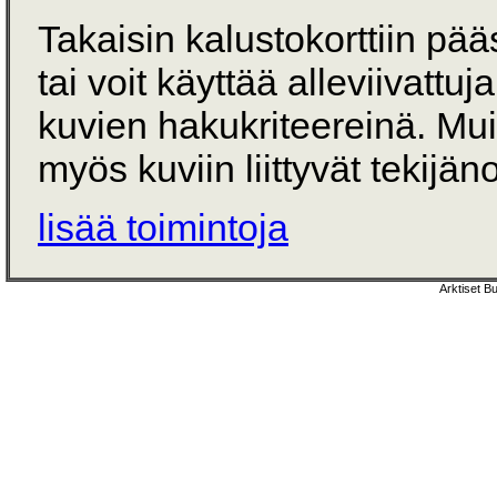
Takaisin kalustokorttiin pä
tai voit käyttää alleviivattuj
kuvien hakukriteereinä. Mu
myös kuviin liittyvät tekijän
lisää toimintoja
Arktiset B