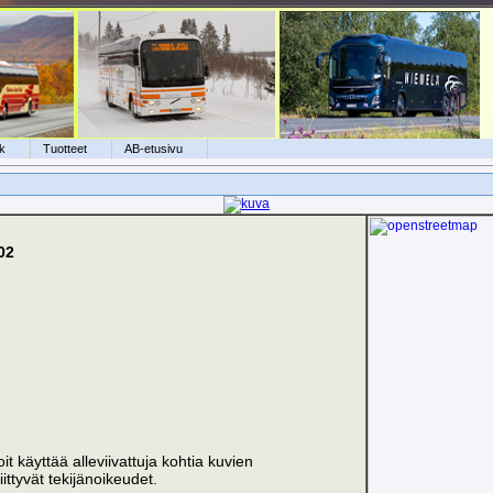
k
Tuotteet
AB-etusivu
02
voit käyttää alleviivattuja kohtia kuvien
ittyvät tekijänoikeudet.