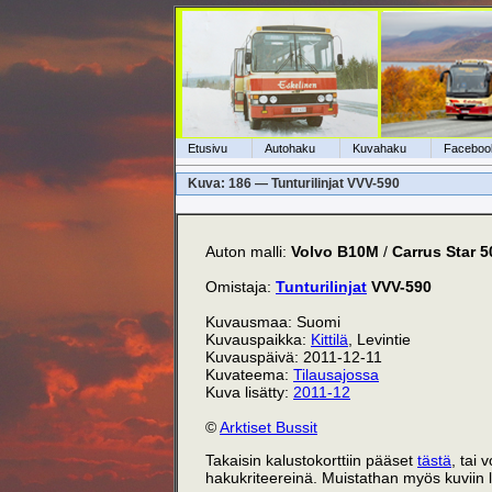
Etusivu
Autohaku
Kuvahaku
Faceboo
Kuva: 186 — Tunturilinjat VVV-590
Auton malli:
Volvo B10M
/
Carrus Star 5
Omistaja:
Tunturilinjat
VVV-590
Kuvausmaa: Suomi
Kuvauspaikka:
Kittilä
, Levintie
Kuvauspäivä: 2011-12-11
Kuvateema:
Tilausajossa
Kuva lisätty:
2011-12
©
Arktiset Bussit
Takaisin kalustokorttiin pääset
tästä
, tai 
hakukriteereinä. Muistathan myös kuviin li