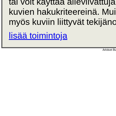
tai voit käyttää alleviivattuj
kuvien hakukriteereinä. Mu
myös kuviin liittyvät tekijän
lisää toimintoja
Arktiset B