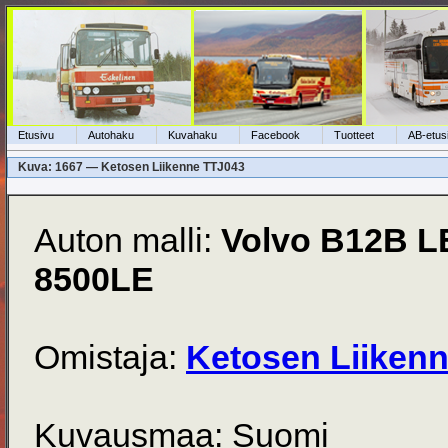
Etusivu
Autohaku
Kuvahaku
Facebook
Tuotteet
AB-etus
Kuva: 1667 — Ketosen Liikenne TTJ043
Auton malli:
Volvo B12B L
8500LE
Omistaja:
Ketosen Liiken
Kuvausmaa: Suomi