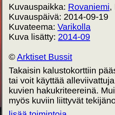
Kuvauspaikka:
Rovaniemi
,
Kuvauspäivä: 2014-09-19
Kuvateema:
Varikolla
Kuva lisätty:
2014-09
©
Arktiset Bussit
Takaisin kalustokorttiin pä
tai voit käyttää alleviivattuj
kuvien hakukriteereinä. Mu
myös kuviin liittyvät tekijän
lisää toimintoja