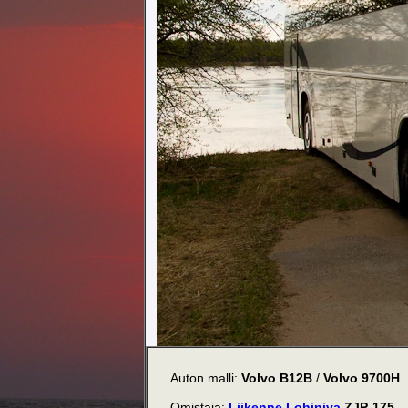
Auton malli:
Volvo B12B
/
Volvo 9700H
Omistaja:
Liikenne Lohiniva
ZJP-175