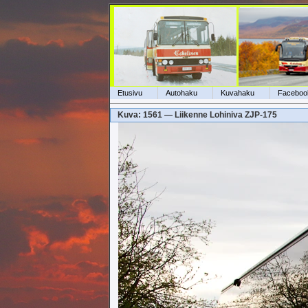
Etusivu
Autohaku
Kuvahaku
Faceboo
Kuva: 1561 — Liikenne Lohiniva ZJP-175