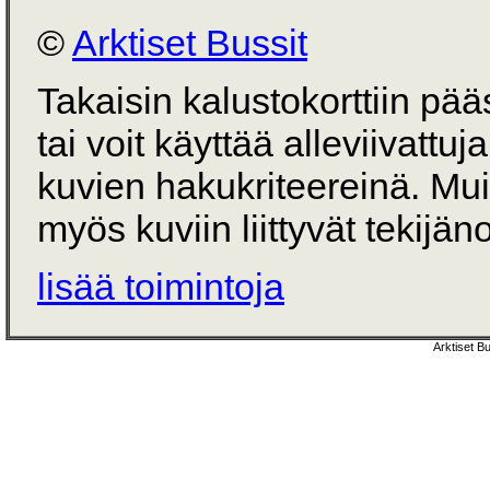
©
Arktiset Bussit
Takaisin kalustokorttiin pä
tai voit käyttää alleviivattuj
kuvien hakukriteereinä. Mu
myös kuviin liittyvät tekijän
lisää toimintoja
Arktiset B