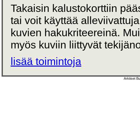
Takaisin kalustokorttiin pä
tai voit käyttää alleviivattuj
kuvien hakukriteereinä. Mu
myös kuviin liittyvät tekijän
lisää toimintoja
Arktiset B