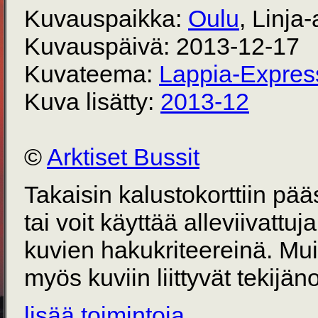
Kuvauspaikka:
Oulu
, Linj
Kuvauspäivä: 2013-12-17
Kuvateema:
Lappia-Expres
Kuva lisätty:
2013-12
©
Arktiset Bussit
Takaisin kalustokorttiin pä
tai voit käyttää alleviivattuj
kuvien hakukriteereinä. Mu
myös kuviin liittyvät tekijän
lisää toimintoja