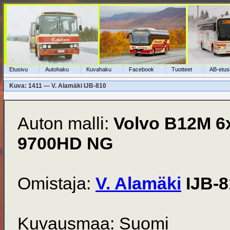
Etusivu
Autohaku
Kuvahaku
Facebook
Tuotteet
AB-etus
Kuva: 1411 — V. Alamäki IJB-810
Auton malli:
Volvo B12M 6
9700HD NG
Omistaja:
V. Alamäki
IJB-8
Kuvausmaa: Suomi