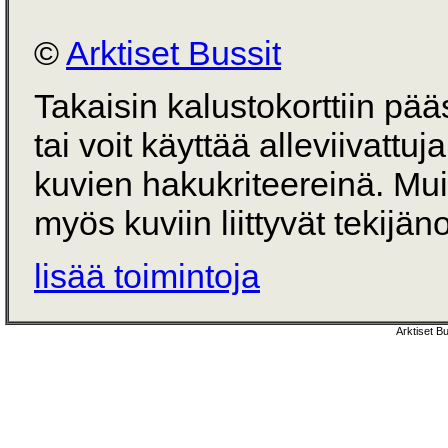
©
Arktiset Bussit
Takaisin kalustokorttiin pä
tai voit käyttää alleviivattuj
kuvien hakukriteereinä. Mu
myös kuviin liittyvät tekijän
lisää toimintoja
Arktiset B