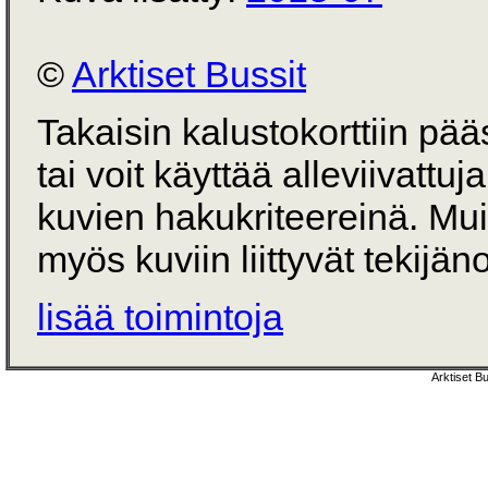
©
Arktiset Bussit
Takaisin kalustokorttiin pä
tai voit käyttää alleviivattuj
kuvien hakukriteereinä. Mu
myös kuviin liittyvät tekijän
lisää toimintoja
Arktiset B