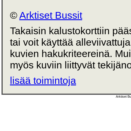
©
Arktiset Bussit
Takaisin kalustokorttiin pä
tai voit käyttää alleviivattuj
kuvien hakukriteereinä. Mu
myös kuviin liittyvät tekijän
lisää toimintoja
Arktiset B