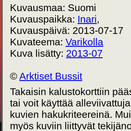
Kuvausmaa: Suomi
Kuvauspaikka:
Inari
,
Kuvauspäivä: 2013-07-17
Kuvateema:
Varikolla
Kuva lisätty:
2013-07
©
Arktiset Bussit
Takaisin kalustokorttiin pä
tai voit käyttää alleviivattuj
kuvien hakukriteereinä. Mu
myös kuviin liittyvät tekijän