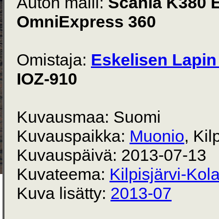
Auton malli:
Scania K380 
OmniExpress 360
Omistaja:
Eskelisen Lapin 
IOZ-910
Kuvausmaa: Suomi
Kuvauspaikka:
Muonio
, Kil
Kuvauspäivä: 2013-07-13
Kuvateema:
Kilpisjärvi-Kola
Kuva lisätty:
2013-07