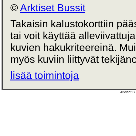
©
Arktiset Bussit
Takaisin kalustokorttiin pä
tai voit käyttää alleviivattuj
kuvien hakukriteereinä. Mu
myös kuviin liittyvät tekijän
lisää toimintoja
Arktiset B