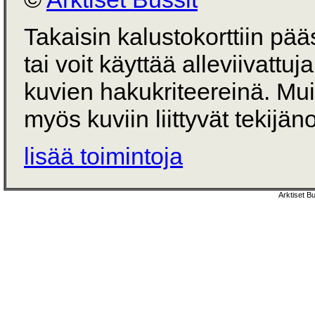
Takaisin kalustokorttiin pä
tai voit käyttää alleviivattuj
kuvien hakukriteereinä. Mu
myös kuviin liittyvät tekijän
lisää toimintoja
Arktiset B