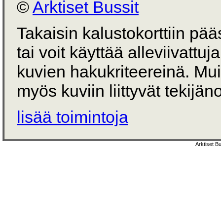
©
Arktiset Bussit
Takaisin kalustokorttiin pä
tai voit käyttää alleviivattuj
kuvien hakukriteereinä. Mu
myös kuviin liittyvät tekijän
lisää toimintoja
Arktiset B