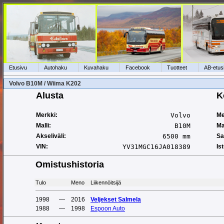
Etusivu
Autohaku
Kuvahaku
Facebook
Tuotteet
AB-etus
Volvo B10M / Wiima K202
Alusta
K
Merkki:
Volvo
Me
Malli:
B10M
Mal
Akseliväli:
6500 mm
Sa
VIN:
YV31MGC16JA018389
Is
Omistushistoria
Tulo
Meno
Liikennöitsijä
1998
—
2016
Veljekset Salmela
1988
—
1998
Espoon Auto