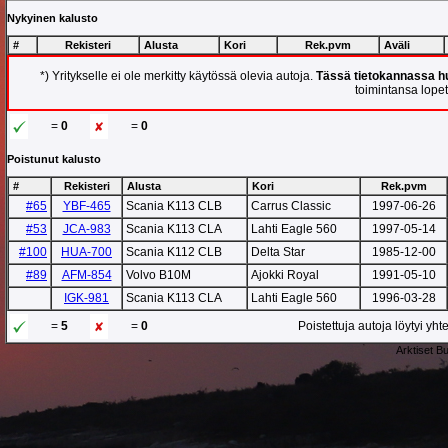
Nykyinen kalusto
#
Rekisteri
Alusta
Kori
Rek.pvm
Aväli
*) Yritykselle ei ole merkitty käytössä olevia autoja.
Tässä tietokannassa hu
toimintansa lopett
=
0
=
0
Poistunut kalusto
#
Rekisteri
Alusta
Kori
Rek.pvm
#65
YBF-465
Scania K113 CLB
Carrus Classic
1997-06-26
#53
JCA-983
Scania K113 CLA
Lahti Eagle 560
1997-05-14
#100
HUA-700
Scania K112 CLB
Delta Star
1985-12-00
#89
AFM-854
Volvo B10M
Ajokki Royal
1991-05-10
IGK-981
Scania K113 CLA
Lahti Eagle 560
1996-03-28
=
5
=
0
Poistettuja autoja löytyi yh
Arktiset B