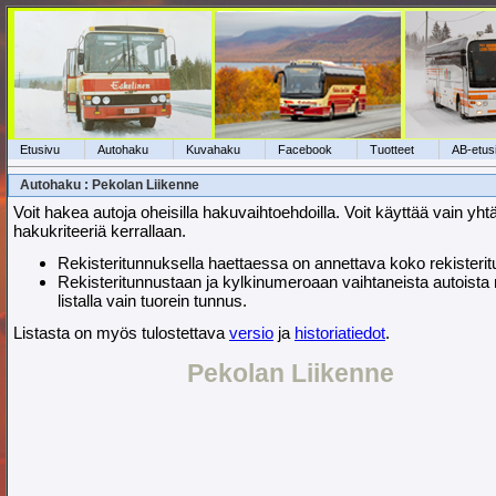
Etusivu
Autohaku
Kuvahaku
Facebook
Tuotteet
AB-etus
Autohaku : Pekolan Liikenne
Voit hakea autoja oheisilla hakuvaihtoehdoilla. Voit käyttää vain yht
hakukriteeriä kerrallaan.
Rekisteritunnuksella haettaessa on annettava koko rekisteri
Rekisteritunnustaan ja kylkinumeroaan vaihtaneista autoista
listalla vain tuorein tunnus.
Listasta on myös tulostettava
versio
ja
historiatiedot
.
Pekolan Liikenne