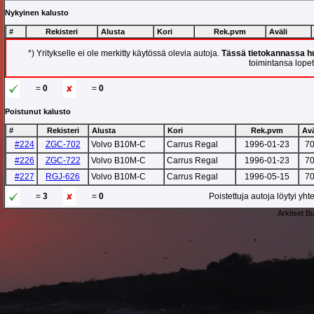
Nykyinen kalusto
#
Rekisteri
Alusta
Kori
Rek.pvm
Aväli
*) Yritykselle ei ole merkitty käytössä olevia autoja.
Tässä tietokannassa hu
toimintansa lopett
=
0
=
0
Poistunut kalusto
#
Rekisteri
Alusta
Kori
Rek.pvm
Avä
#224
ZGC-702
Volvo B10M-C
Carrus Regal
1996-01-23
7
#226
ZGC-722
Volvo B10M-C
Carrus Regal
1996-01-23
7
#227
RGJ-626
Volvo B10M-C
Carrus Regal
1996-05-15
7
=
3
=
0
Poistettuja autoja löytyi yh
Arktiset B