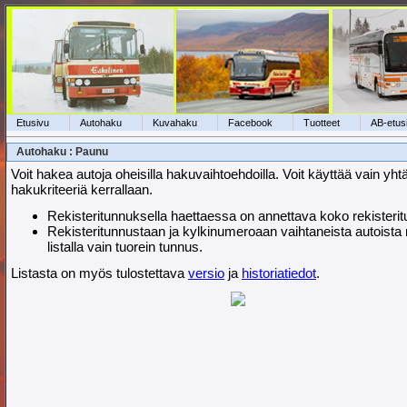
Etusivu
Autohaku
Kuvahaku
Facebook
Tuotteet
AB-etus
Autohaku : Paunu
Voit hakea autoja oheisilla hakuvaihtoehdoilla. Voit käyttää vain yht
hakukriteeriä kerrallaan.
Rekisteritunnuksella haettaessa on annettava koko rekisteri
Rekisteritunnustaan ja kylkinumeroaan vaihtaneista autoista
listalla vain tuorein tunnus.
Listasta on myös tulostettava
versio
ja
historiatiedot
.