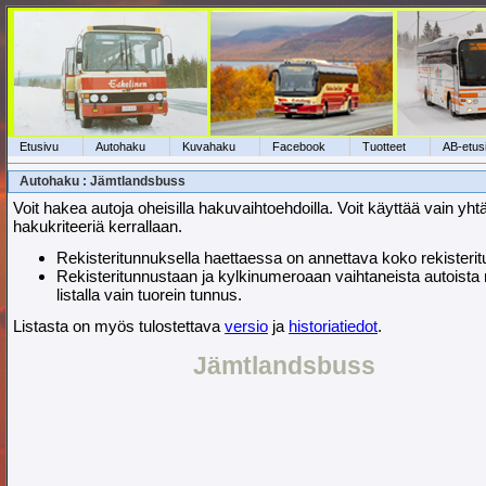
Etusivu
Autohaku
Kuvahaku
Facebook
Tuotteet
AB-etus
Autohaku : Jämtlandsbuss
Voit hakea autoja oheisilla hakuvaihtoehdoilla. Voit käyttää vain yht
hakukriteeriä kerrallaan.
Rekisteritunnuksella haettaessa on annettava koko rekisteri
Rekisteritunnustaan ja kylkinumeroaan vaihtaneista autoista
listalla vain tuorein tunnus.
Listasta on myös tulostettava
versio
ja
historiatiedot
.
Jämtlandsbuss