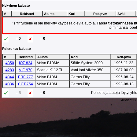
Nykyinen kalusto
#
Rekisteri
Alusta
Kori
Rek.pvm
Aväli
*) Yritykselle ei ole merkitty käytössä olevia autoja.
Tässä tietokannassa hu
toimintansa lopett
=
0
=
0
Poistunut kalusto
#
Rekisteri
Alusta
Kori
Rek.pvm
#350
IOZ-834
Volvo B10MA
Säffle System 2000
1995-11-22
#283
VIE-970
Scania K112 TL
VanHool Alizée 350
1987-00-00
#344
ERF-777
Volvo B10M
Carrus Fifty
1995-08-24
#336
CCT-754
Volvo B10M
Carrus Fifty
1993-08-13
=
4
=
0
Poistettuja autoja löytyi yh
Arktiset B