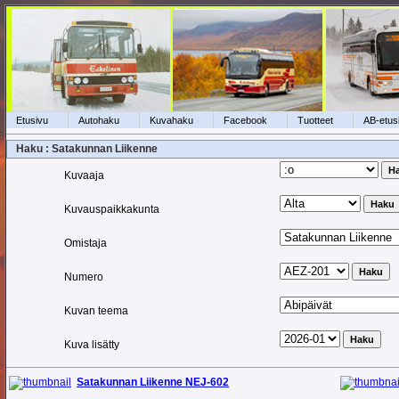
Etusivu
Autohaku
Kuvahaku
Facebook
Tuotteet
AB-etus
Haku : Satakunnan Liikenne
Kuvaaja
Kuvauspaikkakunta
Omistaja
Numero
Kuvan teema
Kuva lisätty
Satakunnan Liikenne NEJ-602