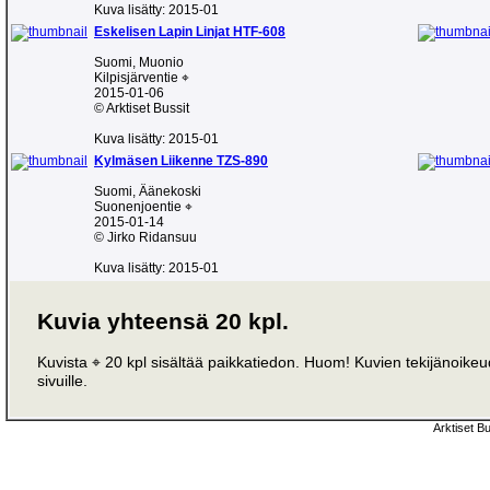
Kuva lisätty: 2015-01
Eskelisen Lapin Linjat HTF-608
Suomi, Muonio
Kilpisjärventie ⌖
2015-01-06
© Arktiset Bussit
Kuva lisätty: 2015-01
Kylmäsen Liikenne TZS-890
Suomi, Äänekoski
Suonenjoentie ⌖
2015-01-14
© Jirko Ridansuu
Kuva lisätty: 2015-01
Kuvia yhteensä 20 kpl.
Kuvista ⌖ 20 kpl sisältää paikkatiedon. Huom! Kuvien tekijänoikeude
sivuille.
Arktiset B