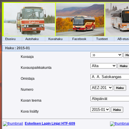
Etusivu
Autohaku
Kuvahaku
Facebook
Tuotteet
AB-etus
Haku : 2015-01
Kuvaaja
Kuvauspaikkakunta
Omistaja
Numero
Kuvan teema
Kuva lisätty
Eskelisen Lapin Linjat HTF-609