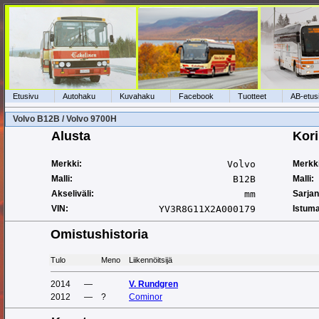
Etusivu
Autohaku
Kuvahaku
Facebook
Tuotteet
AB-etus
Volvo B12B / Volvo 9700H
Alusta
Kori
Merkki:
Volvo
Merkki
Malli:
B12B
Malli:
Akseliväli:
mm
Sarja
VIN:
YV3R8G11X2A000179
Istuma
Omistushistoria
Tulo
Meno
Liikennöitsijä
2014
—
V. Rundgren
2012
—
?
Cominor