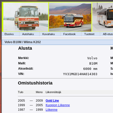
Etusivu
Autohaku
Kuvahaku
Facebook
Tuotteet
AB-etus
Volvo B10M / Wiima K202
Alusta
K
Merkki:
Volvo
M
Malli:
B10M
Ma
Akseliväli:
6000 mm
S
VIN:
YV31MGD14HA014303
I
Omistushistoria
Tulo
Meno
Liikennöitsijä
2005
—
2009
Gold Line
1999
—
2005
Kuopion Liikenne
1987
—
1999
Liikenne