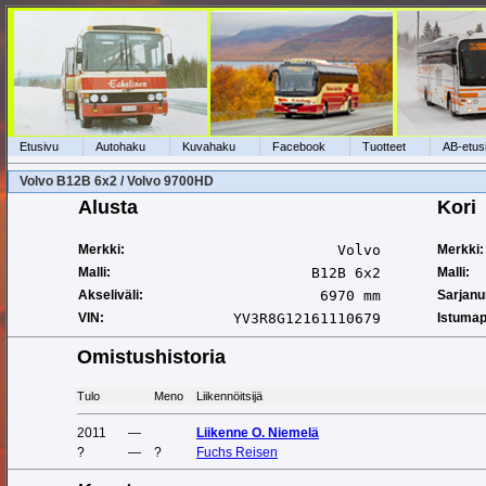
Etusivu
Autohaku
Kuvahaku
Facebook
Tuotteet
AB-etus
Volvo B12B 6x2 / Volvo 9700HD
Alusta
Kori
Merkki:
Volvo
Merkki:
Malli:
B12B 6x2
Malli:
Akseliväli:
6970 mm
Sarjan
VIN:
YV3R8G12161110679
Istumap
Omistushistoria
Tulo
Meno
Liikennöitsijä
2011
—
Liikenne O. Niemelä
?
—
?
Fuchs Reisen