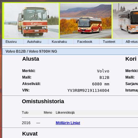
Etusivu
Autohaku
Kuvahaku
Facebook
Tuotteet
AB-etus
Volvo B12B / Volvo 9700H NG
Alusta
Kori
Merkki:
Volvo
Merkki
Malli:
B12B
Malli:
Akseliväli:
6080 mm
Sarjan
VIN:
YV3R8M92191134004
Istuma
Omistushistoria
Tulo
Meno
Liikennöitsijä
2016
—
Möllärin Linjat
Kuvat