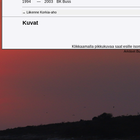
1994
—
2003
BK Buss
→ Liikenne Korkia-aho
Kuvat
Klikkaamalla pikkukuvaa saat esille ison 
Arktiset B