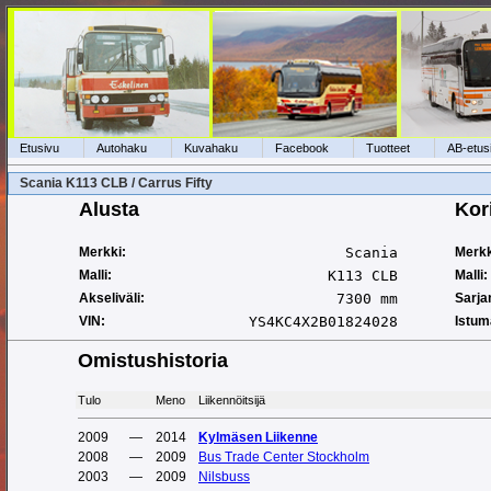
Etusivu
Autohaku
Kuvahaku
Facebook
Tuotteet
AB-etus
Scania K113 CLB / Carrus Fifty
Alusta
Kor
Merkki:
Scania
Merkk
Malli:
K113 CLB
Malli:
Akseliväli:
7300 mm
Sarja
VIN:
YS4KC4X2B01824028
Istum
Omistushistoria
Tulo
Meno
Liikennöitsijä
2009
—
2014
Kylmäsen Liikenne
2008
—
2009
Bus Trade Center Stockholm
2003
—
2009
Nilsbuss