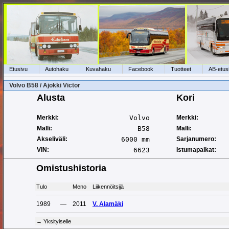
Etusivu
Autohaku
Kuvahaku
Facebook
Tuotteet
AB-etus
Volvo B58 / Ajokki Victor
Alusta
Kori
Merkki:
Volvo
Merkki:
Malli:
B58
Malli:
Akseliväli:
6000 mm
Sarjanumero:
VIN:
6623
Istumapaikat:
Omistushistoria
Tulo
Meno
Liikennöitsijä
1989
—
2011
V. Alamäki
→ Yksityiselle