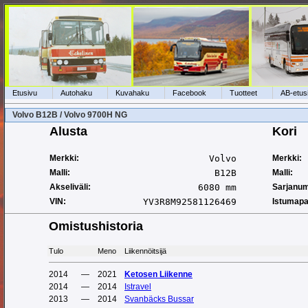
Etusivu
Autohaku
Kuvahaku
Facebook
Tuotteet
AB-etus
Volvo B12B / Volvo 9700H NG
Alusta
Kori
Merkki:
Volvo
Merkki:
Malli:
B12B
Malli:
Akseliväli:
6080 mm
Sarjanum
VIN:
YV3R8M92581126469
Istumapa
Omistushistoria
Tulo
Meno
Liikennöitsijä
2014
—
2021
Ketosen Liikenne
2014
—
2014
Istravel
2013
—
2014
Svanbäcks Bussar