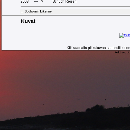
2008
—
?
Schuch Reisen
→ Sudholmin Liikenne
Kuvat
Klikkaamalla pikkukuvaa saat esille ison 
Arktiset B